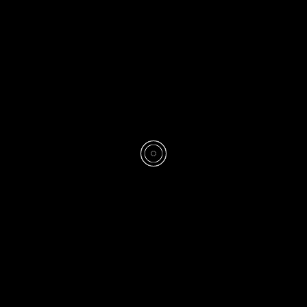
STANDARD OF ENTERTAINMENT
HELPING YOU GET BETTER AT GAMES TO IMPRESS YOUR MOTHER.