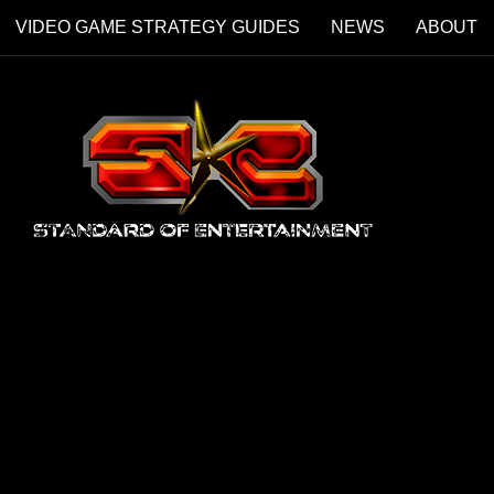
VIDEO GAME STRATEGY GUIDES
NEWS
ABOUT
Skip to content