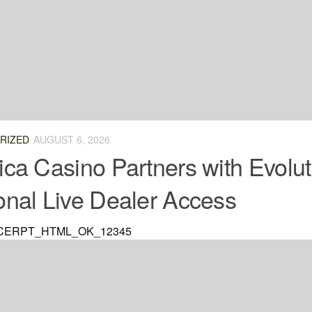
RIZED
AUGUST 6, 2026
ca Casino Partners with Evolu
nal Live Dealer Access
CERPT_HTML_OK_12345